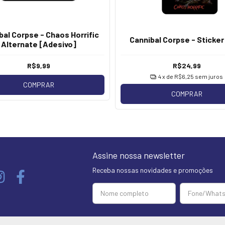
bal Corpse - Chaos Horrific
Cannibal Corpse - Sticker
Alternate [Adesivo]
R$9,99
R$24,99
4
x de
R$6,25
sem juros
COMPRAR
COMPRAR
Assine nossa newsletter
Receba nossas novidades e promoções