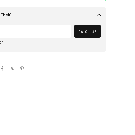
 ENVIO
Alterar CEP
CALCULAR
EP