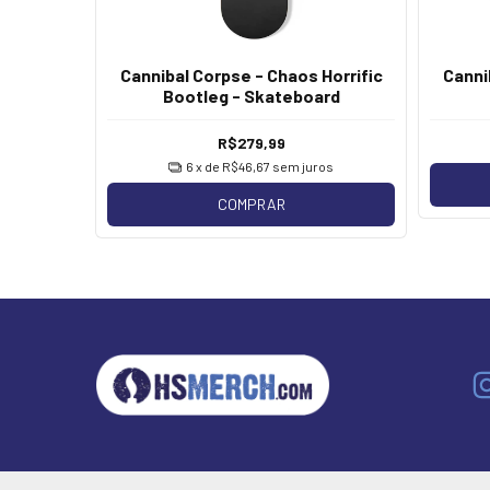
Horrific
Cannibal Corpse - Chaos Horrific
Canni
Bootleg - Skateboard
R$279,99
os
6
x de
R$46,67
sem juros
COMPRAR