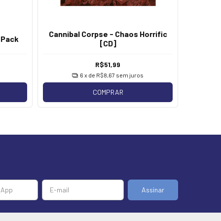
Cannibal Corpse - Chaos Horrific
Canniba
 Pack
[CD]
R$51,99
6
x de
R$8,67
sem juros
COMPRAR