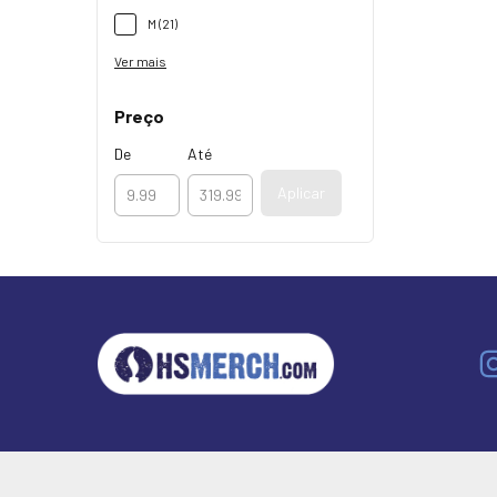
M (21)
Ver mais
Preço
De
Até
Aplicar