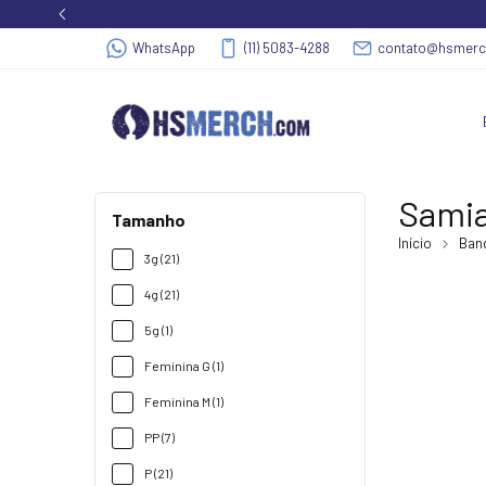
WhatsApp
(11) 5083-4288
contato@hsmer
Sami
Tamanho
Início
Band
3g (21)
4g (21)
5g (1)
Feminina G (1)
Feminina M (1)
PP (7)
P (21)