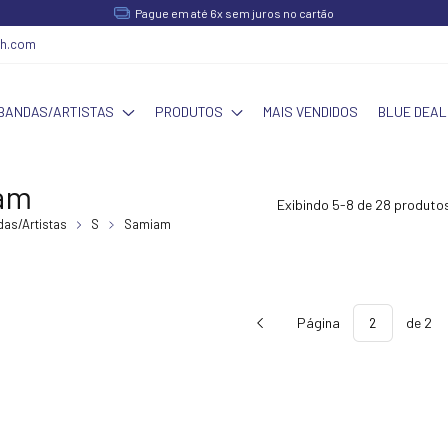
Pague em até 6x sem juros no cartão
ch.com
BANDAS/ARTISTAS
PRODUTOS
MAIS VENDIDOS
BLUE DEAL
am
Exibindo 5-8 de 28 produto
as/Artistas
S
Samiam
Página
de 2