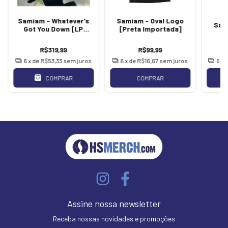
Samiam - Whatever's
Samiam - Oval Logo
Sam
Got You Down [LP
[Preta Importada]
Colorido]
R$319,99
R$99,99
6
x de
R$53,33
sem juros
6
x de
R$16,67
sem juros
6
x 
COMPRAR
COMPRAR
Assine nossa newsletter
Receba nossas novidades e promoções