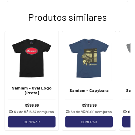
Produtos similares
Samiam - Oval Logo
Samiam - Capybara
Sami
[Preta]
R$99,99
R$119,99
6
x de
R$16,67
sem juros
6
x de
R$20,00
sem juros
6
x 
COMPRAR
COMPRAR