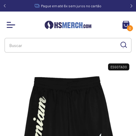
acima de
Pague em até 6x sem juros no cartão
0
ESGOTADO