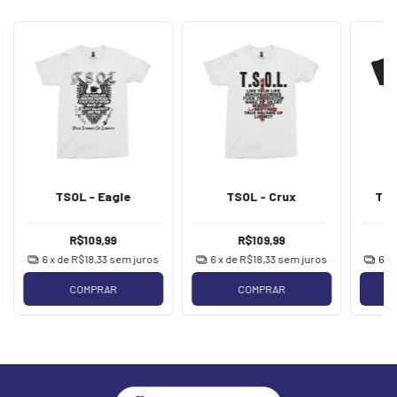
TSOL - Eagle
TSOL - Crux
TSO
R$109,99
R$109,99
6
x de
R$18,33
sem juros
6
x de
R$18,33
sem juros
6
x
COMPRAR
COMPRAR