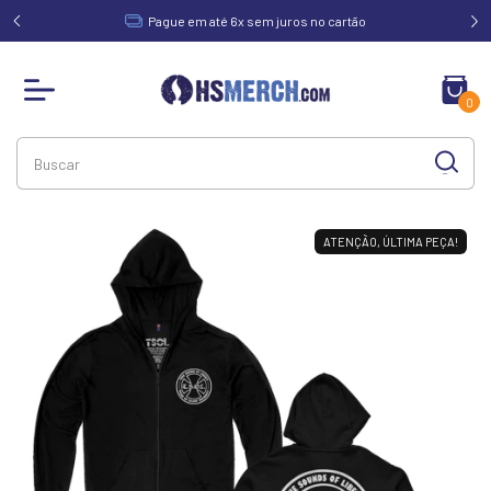
acima de
Pague em até 6x sem juros no cartão
0
ATENÇÃO, ÚLTIMA PEÇA!