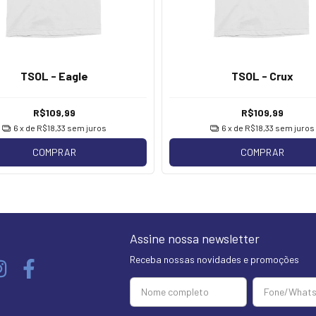
TSOL - Eagle
TSOL - Crux
R$109,99
R$109,99
6
x de
R$18,33
sem juros
6
x de
R$18,33
sem juros
COMPRAR
COMPRAR
Assine nossa newsletter
Receba nossas novidades e promoções