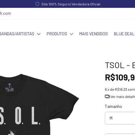
FRETE GRÁTIS acima de R$ 340,00 | Norte e Nordeste acima de R$ 390,00
ch.com
BANDAS/ARTISTAS
PRODUTOS
MAIS VENDIDOS
BLUE DEAL
TSOL - 
R$109,9
6
x de
R$18,33
sem
Ver mais detal
Tamanho