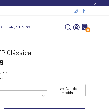
S
LANÇAMENTOS
0
EP Clássica
9
 juros
hes
Guia de
medidas