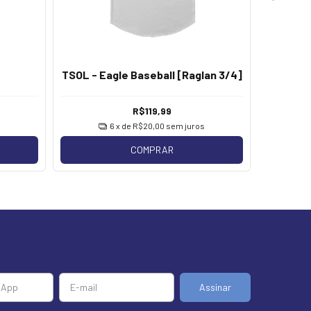
TSOL - Eagle Baseball [Raglan 3/4]
TSOL -
R$119,99
6
x de
R$20,00
sem juros
COMPRAR