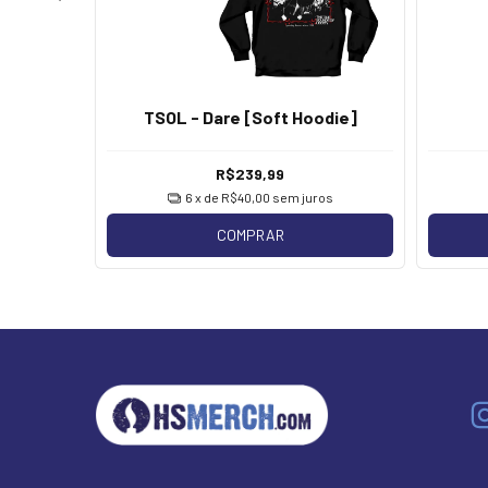
TSOL - Dare [Soft Hoodie]
R$239,99
os
6
x de
R$40,00
sem juros
COMPRAR