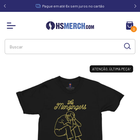
acima de
Pague em até 6x sem juros no cartão
0
ATENÇÃO, ÚLTIMA PEÇA!