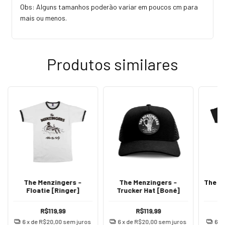
Obs: Alguns tamanhos poderão variar em poucos cm para
mais ou menos.
Produtos similares
The Menzingers -
The Menzingers -
The M
Floatie [Ringer]
Trucker Hat [Boné]
R$119,99
R$119,99
6
x de
R$20,00
sem juros
6
x de
R$20,00
sem juros
6
x