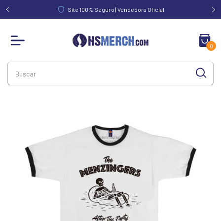
FRETE GRÁTIS acima de R$ 340,00 | Norte e Nordeste acima de
R$ 390,00
0