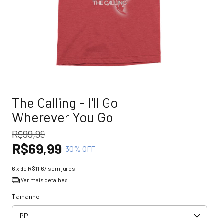
The Calling - I'll Go
Wherever You Go
R$99,99
R$69,99
30
% OFF
6
x de
R$11,67
sem juros
Ver mais detalhes
Tamanho