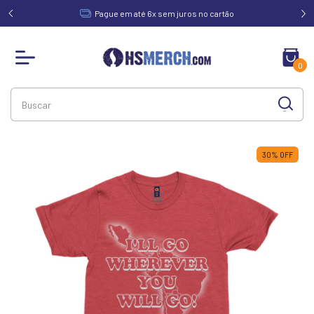
acima de
Pague em até 6x sem juros no cartão
0
30
%
OFF