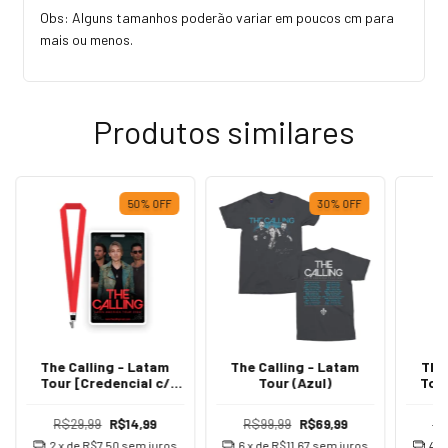
Obs: Alguns tamanhos poderão variar em poucos cm para
mais ou menos.
Produtos similares
50
%
OFF
30
%
OFF
The Calling - Latam
The Calling - Latam
The
Tour [Credencial c/
Tour (Azul)
Tour
Cordão Colorido]
Cordã
R$29,99
R$14,99
R$99,99
R$69,99
R$
2
x de
R$7,50
sem juros
6
x de
R$11,67
sem juros
4
x