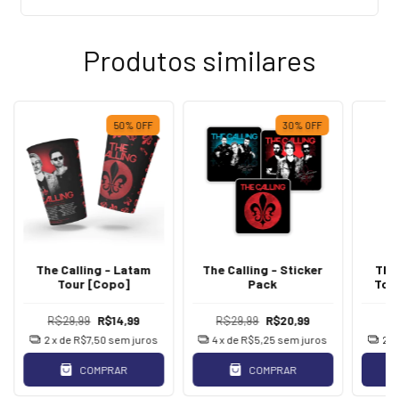
Produtos similares
50
%
OFF
30
%
OFF
The Calling - Latam
The Calling - Sticker
The
Tour [Copo]
Pack
Tour
Co
R$29,99
R$14,99
R$29,99
R$20,99
R$
2
x de
R$7,50
sem juros
4
x de
R$5,25
sem juros
2
x
COMPRAR
COMPRAR