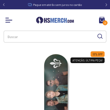
acima de
Pague em até 6x sem juros no cartão
0
13
%
OFF
ATENÇÃO, ÚLTIMA PEÇA!