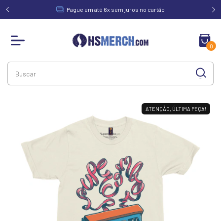
acima de
Pague em até 6x sem juros no cartão
0
ATENÇÃO, ÚLTIMA PEÇA!