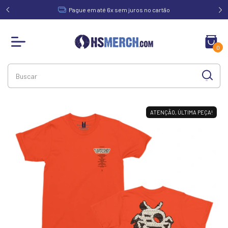
acima de
Pague em até 6x sem juros no cartão
0
ATENÇÃO, ÚLTIMA PEÇA!