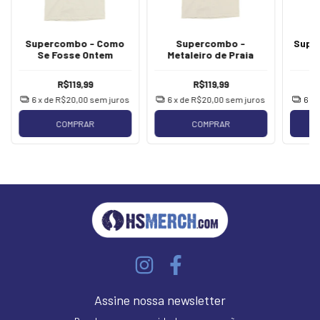
Supercombo - Como
Supercombo -
Supe
Se Fosse Ontem
Metaleiro de Praia
B
R$119,99
R$119,99
6
x de
R$20,00
sem juros
6
x de
R$20,00
sem juros
6
x 
COMPRAR
COMPRAR
Assine nossa newsletter