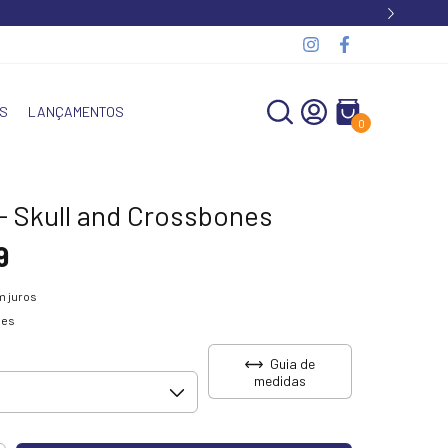
S
LANÇAMENTOS
0
 - Skull and Crossbones
9
 juros
hes
Guia de
medidas