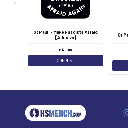
ssbones
St Pauli - Make Fascists Afraid
St P
[Adesivo]
R$9,99
os
COMPRAR