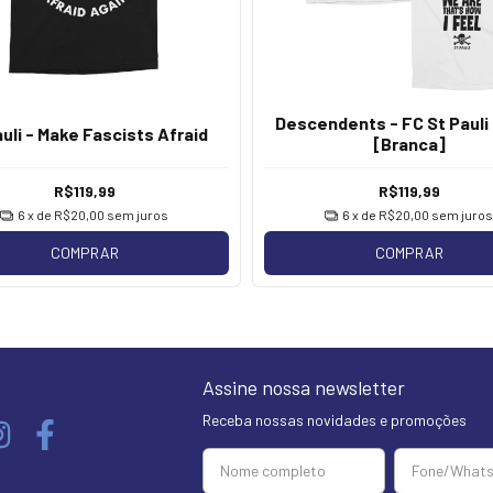
Descendents - FC St Pauli 
auli - Make Fascists Afraid
[Branca]
R$119,99
R$119,99
6
x de
R$20,00
sem juros
6
x de
R$20,00
sem juros
COMPRAR
COMPRAR
Assine nossa newsletter
Receba nossas novidades e promoções