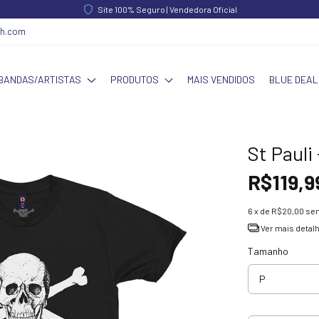
Site 100% Seguro | Vendedora Oficial
ch.com
BANDAS/ARTISTAS
PRODUTOS
MAIS VENDIDOS
BLUE DEAL
St Pauli
R$119,9
6
x de
R$20,00
sem
Ver mais detal
Tamanho