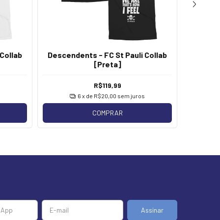
Collab
Descendents - FC St Pauli Collab
St
[Preta]
R$119,99
6
x de
R$20,00
sem juros
COMPRAR