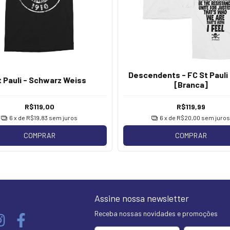
Descendents - FC St Pauli 
t Pauli - Schwarz Weiss
[Branca]
R$119,00
R$119,99
6
x de
R$19,83
sem juros
6
x de
R$20,00
sem juros
COMPRAR
COMPRAR
Assine nossa newsletter
Receba nossas novidades e promoções