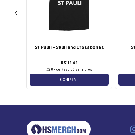
 Afraid
St Pauli - Skull and Crossbones
S
R$119,99
os
6
x de
R$20,00
sem juros
COMPRAR