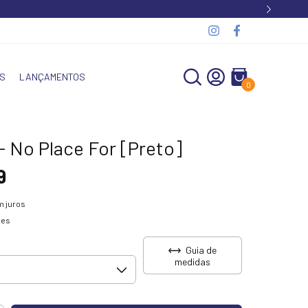
S
LANÇAMENTOS
0
 - No Place For [Preto]
9
 juros
hes
Guia de
medidas