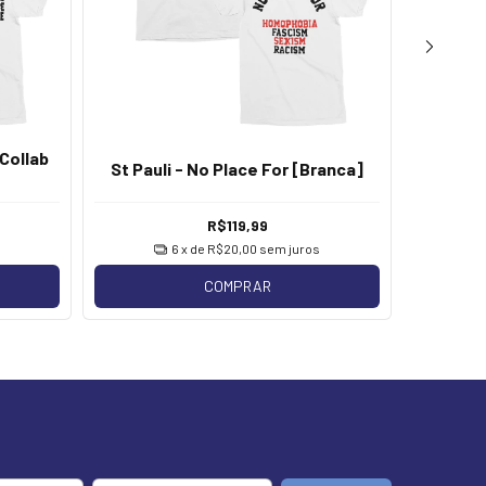
Collab
St Pau
St Pauli - No Place For [Branca]
R$119,99
6
x de
R$20,00
sem juros
COMPRAR