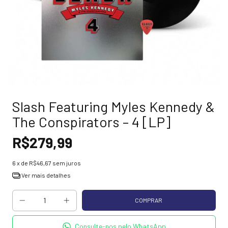
Slash Featuring Myles Kennedy &
The Conspirators – 4 [LP]
R$279,99
6
x de
R$46,67
sem juros
Ver mais detalhes
Consulte-nos pelo WhatsApp