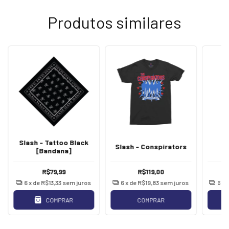
Produtos similares
Slash - Tattoo Black
S
Slash - Conspirators
[Bandana]
[
R$79,99
R$119,00
6
x de
R$13,33
sem juros
6
x de
R$19,83
sem juros
6
x 
COMPRAR
COMPRAR