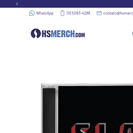
WhatsApp
(11) 5083-4288
contato@hsmer