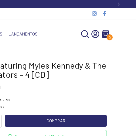
S
LANÇAMENTOS
0
eaturing Myles Kennedy & The
tors – 4 [CD]
9
 juros
hes