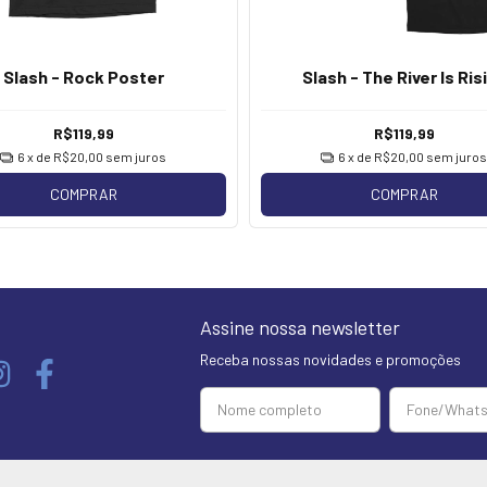
Slash - Rock Poster
Slash - The River Is Ris
R$119,99
R$119,99
6
x de
R$20,00
sem juros
6
x de
R$20,00
sem juros
COMPRAR
COMPRAR
Assine nossa newsletter
Receba nossas novidades e promoções