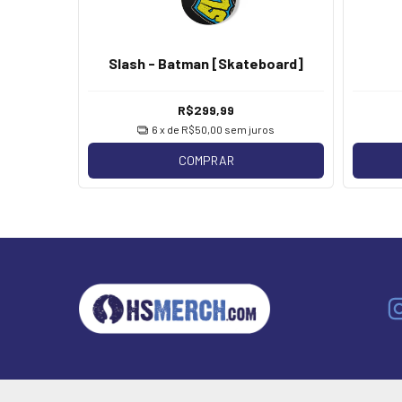
ennedy &
Slash - Batman [Skateboard]
[LP]
R$299,99
os
6
x de
R$50,00
sem juros
COMPRAR