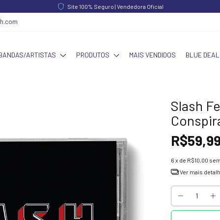
Site 100% Seguro | Vendedora Oficial
ch.com
BANDAS/ARTISTAS
PRODUTOS
MAIS VENDIDOS
BLUE DEAL
Slash F
Conspira
R$59,9
6
x de
R$10,00
sem
Ver mais detal