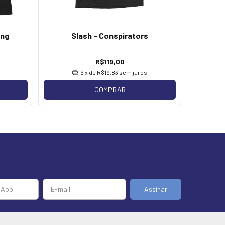
ing
Slash - Conspirators
Slash 
R$119,00
6
x de
R$19,83
sem juros
COMPRAR