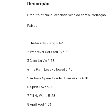
Descrição
Produto oficial e licenciado vendido com autorização.
Faixas
1 The River Is Rising 3:42
2 Whatever Gets You By 3:40
3 C'est La Vie 4:38
4 The Path Less Followed 3:40
5 Actions Speak Louder Than Words 4:01
6 Spirit Love 4:15
7 Fill My World 5:28
8 April Fool 4:33