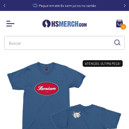
acima de
Pague em até 6x sem juros no cartão
0
ATENÇÃO, ÚLTIMA PEÇA!