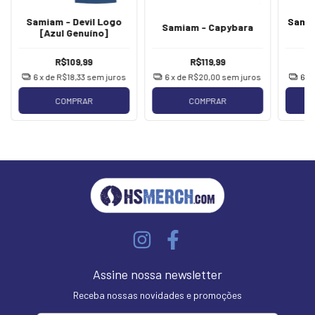
Samiam - Devil Logo
Samia
Samiam - Capybara
[Azul Genuíno]
[
R$109,99
R$119,99
6
x de
R$18,33
sem juros
6
x de
R$20,00
sem juros
6
x
COMPRAR
COMPRAR
Assine nossa newsletter
Receba nossas novidades e promoções