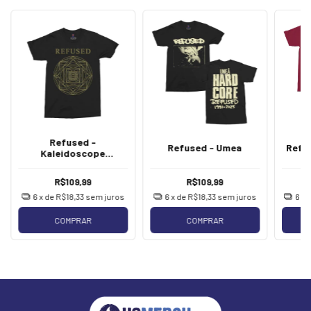
Refused -
Refused - Umea
Refus
Kaleidoscope
[Camiseta Importada]
R$109,99
R$109,99
6
x de
R$18,33
sem juros
6
x de
R$18,33
sem juros
6
x 
COMPRAR
COMPRAR