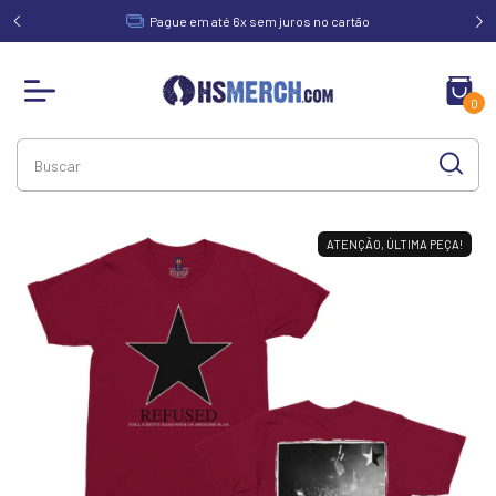
acima de
Pague em até 6x sem juros no cartão
0
ATENÇÃO, ÚLTIMA PEÇA!