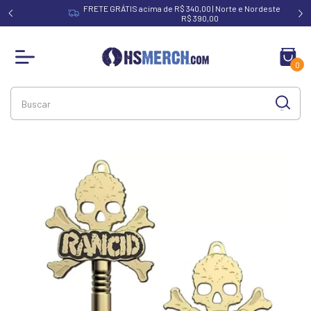
FRETE GRÁTIS acima de R$ 340,00 | Norte e Nordeste acima de
R$ 390,00
0