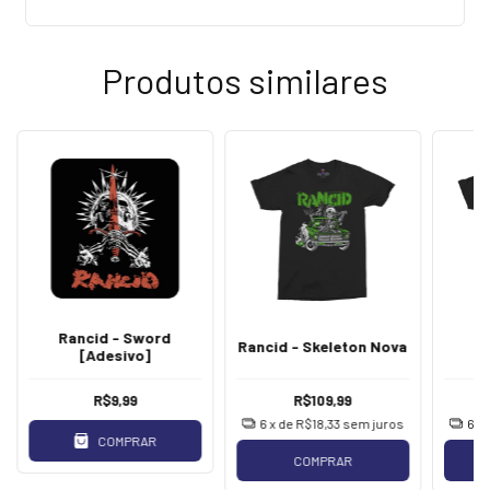
Produtos similares
Rancid - Sword
Rancid - Skeleton Nova
R
[Adesivo]
R$9,99
R$109,99
6
x de
R$18,33
sem juros
6
x
COMPRAR
COMPRAR