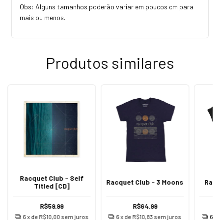
Obs: Alguns tamanhos poderão variar em poucos cm para
mais ou menos.
Produtos similares
Racquet Club - Self
Racquet Club - 3 Moons
Racq
Titled [CD]
R$59,99
R$64,99
6
x de
R$10,00
sem juros
6
x de
R$10,83
sem juros
6
x