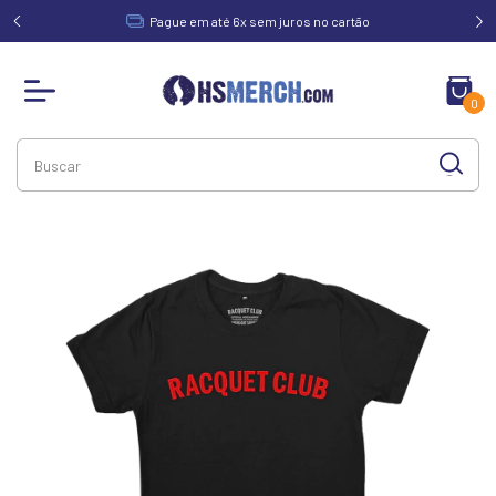
acima de
Pague em até 6x sem juros no cartão
0