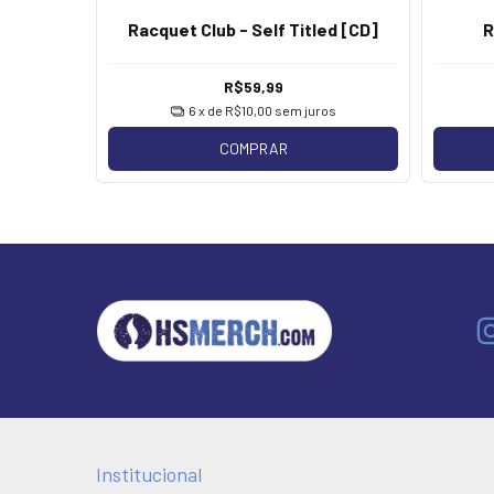
Racquet Club - Self Titled [CD]
R
R$59,99
6
x de
R$10,00
sem juros
COMPRAR
Institucional