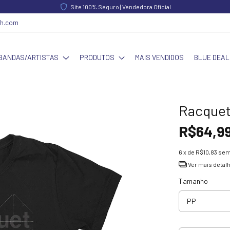
Site 100% Seguro | Vendedora Oficial
ch.com
BANDAS/ARTISTAS
PRODUTOS
MAIS VENDIDOS
BLUE DEAL
Racquet
R$64,9
6
x de
R$10,83
sem
Ver mais detal
Tamanho