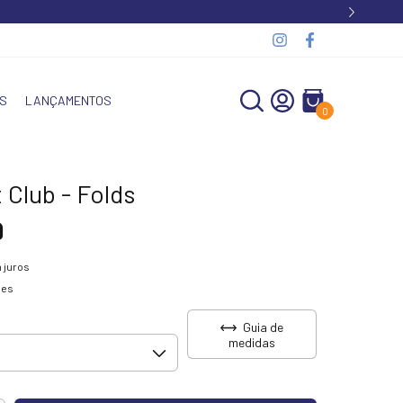
S
LANÇAMENTOS
0
 Club - Folds
9
 juros
hes
Guia de
medidas