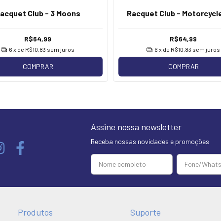
acquet Club - 3 Moons
Racquet Club - Motorcycl
R$64,99
R$64,99
6
x de
R$10,83
sem juros
6
x de
R$10,83
sem juros
COMPRAR
COMPRAR
Assine nossa newsletter
Receba nossas novidades e promoções
Produtos
Suporte