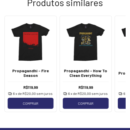
Produtos similares
Propagandhi - Fire
Propagandhi - How To
Propa
Season
Clean Everything
R$119,99
R$119,99
6
x de
R$20,00
sem juros
6
x de
R$20,00
sem juros
6
x 
COMPRAR
COMPRAR