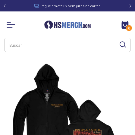
acima de
Pague em até 6x sem juros no cartão
0