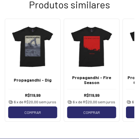
Produtos similares
Propagandhi - Fire
Prop
Propagandhi - Dig
Season
Cl
R$119,99
R$119,99
6
x de
R$20,00
sem juros
6
x de
R$20,00
sem juros
6
x 
COMPRAR
COMPRAR