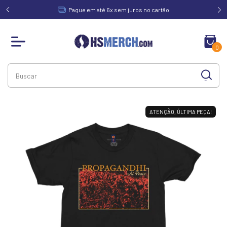
acima de
Pague em até 6x sem juros no cartão
0
ATENÇÃO, ÚLTIMA PEÇA!