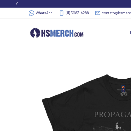
WhatsApp
(11) 5083-4288
contato@hsmer