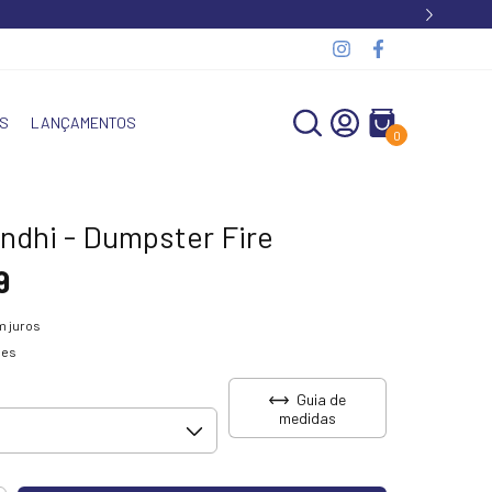
S
LANÇAMENTOS
0
ndhi - Dumpster Fire
9
 juros
hes
Guia de
medidas