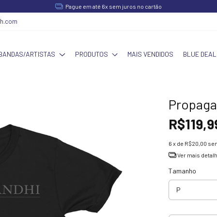
Pague em até 6x sem juros no cartão
ch.com
BANDAS/ARTISTAS
PRODUTOS
MAIS VENDIDOS
BLUE DEAL
Propaga
R$119,9
6
x de
R$20,00
sem
Ver mais detal
Tamanho