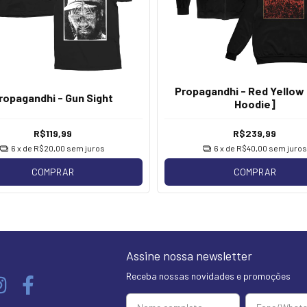
Propagandhi - Red Yellow
ropagandhi - Gun Sight
Hoodie]
R$119,99
R$239,99
6
x de
R$20,00
sem juros
6
x de
R$40,00
sem juros
COMPRAR
COMPRAR
Assine nossa newsletter
Receba nossas novidades e promoções