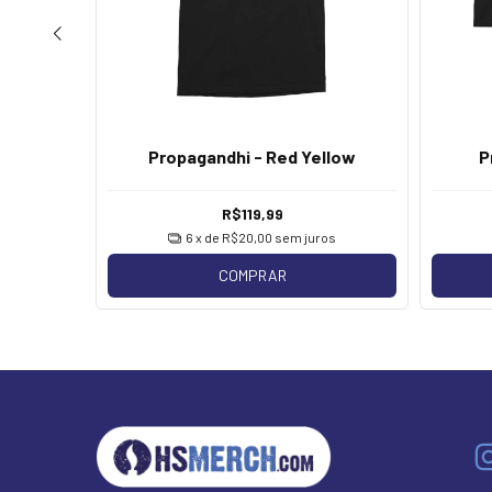
t
Propagandhi - Red Yellow
P
R$119,99
os
6
x de
R$20,00
sem juros
COMPRAR