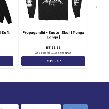
 [Soft
Propagandhi - Buster Skull [Manga
Longa]
R$139,99
6
x de
R$23,33
sem juros
COMPRAR