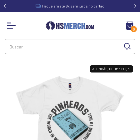
acima de
Pague em até 6x sem juros no cartão
0
ATENÇÃO, ÚLTIMA PEÇA!