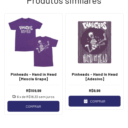
Produtos similares
Pinheads - Hand in Head
Pinheads - Hand In Head
[Mescla Grape]
[Adesivo]
R$109,99
R$9,99
6
x de
R$18,33
sem juros
COMPRAR
COMPRAR