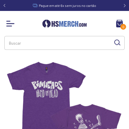
acima de
Pague em até 6x sem juros no cartão
0