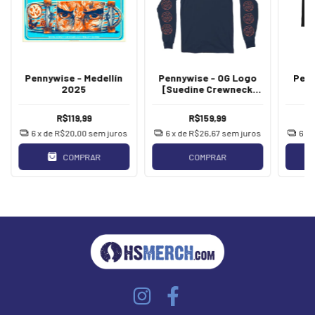
Pennywise - Medellín
Pennywise - OG Logo
Penn
2025
[Suedine Crewneck
Manga Longa]
R$119,99
R$159,99
6
x de
R$20,00
sem juros
6
x de
R$26,67
sem juros
6
x 
COMPRAR
COMPRAR