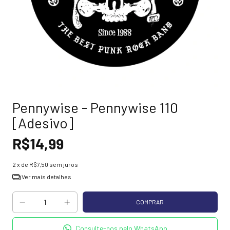
Pennywise - Pennywise 110
[Adesivo]
R$14,99
2
x de
R$7,50
sem juros
Ver mais detalhes
Consulte-nos pelo WhatsApp