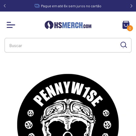
acima de
Pague em até 6x sem juros no cartão
0