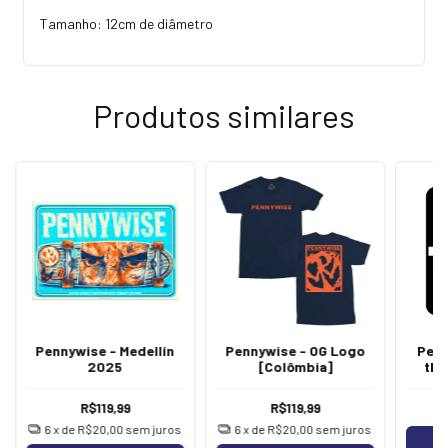
Tamanho: 12cm de diâmetro
Produtos similares
Pennywise - Medellín
Pennywise - OG Logo
Penn
2025
[Colômbia]
the
R$119,99
R$119,99
6
x de
R$20,00
sem juros
6
x de
R$20,00
sem juros