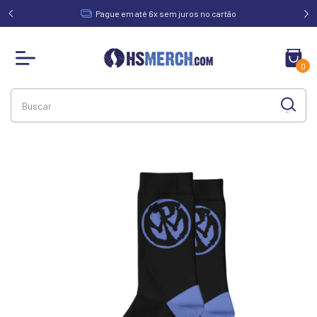
acima de
Pague em até 6x sem juros no cartão
0