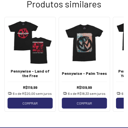
Produtos similares
Pennywise - Land of
Penny
Pennywise - Palm Trees
the Free
You
R$119,99
R$109,99
6
x de
R$20,00
sem juros
6
x de
R$18,33
sem juros
6
x 
COMPRAR
COMPRAR