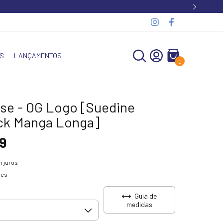
S
LANÇAMENTOS
0
se - OG Logo [Suedine
k Manga Longa]
9
 juros
hes
Guia de
medidas