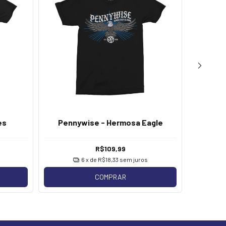
es
Pennywise - Hermosa Eagle
Pennywi
R$109,99
6
x de
R$18,33
sem juros
COMPRAR