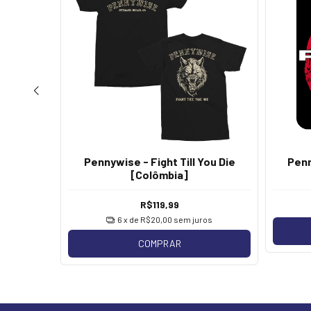
Pennywise - Fight Till You Die
Penn
hoto
[Colômbia]
R$119,99
os
6
x de
R$20,00
sem juros
COMPRAR