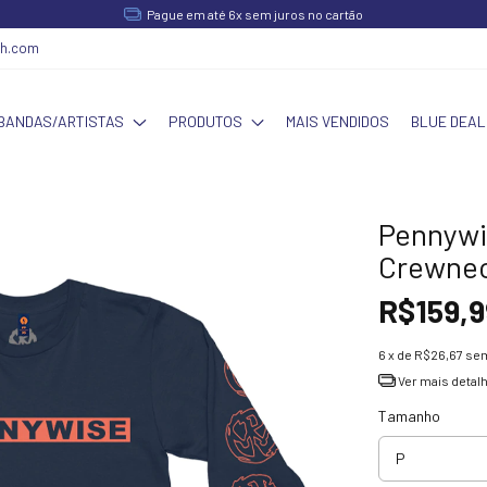
Pague em até 6x sem juros no cartão
ch.com
BANDAS/ARTISTAS
PRODUTOS
MAIS VENDIDOS
BLUE DEAL
Pennywi
Crewnec
R$159,9
6
x de
R$26,67
sem
Ver mais detal
Tamanho