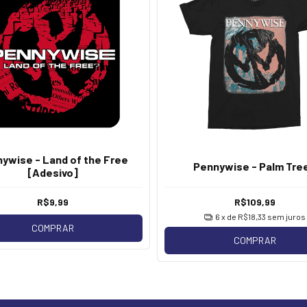
ywise - Land of the Free
Pennywise - Palm Tre
[Adesivo]
R$9,99
R$109,99
6
x de
R$18,33
sem juros
COMPRAR
COMPRAR