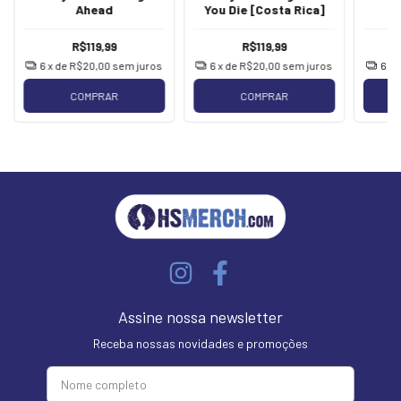
Ahead
You Die [Costa Rica]
R$119,99
R$119,99
6
x de
R$20,00
sem juros
6
x de
R$20,00
sem juros
6
x 
COMPRAR
COMPRAR
Assine nossa newsletter
Receba nossas novidades e promoções