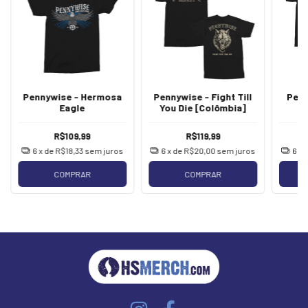
Pennywise - Hermosa
Pennywise - Fight Till
Penn
Eagle
You Die [Colômbia]
R$109,99
R$119,99
6
x de
R$18,33
sem juros
6
x de
R$20,00
sem juros
6
x 
COMPRAR
COMPRAR