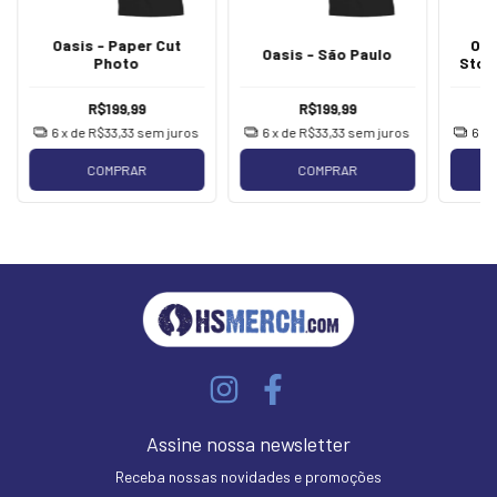
Oasis - Paper Cut
Oas
Oasis - São Paulo
Photo
Stor
R$199,99
R$199,99
6
x de
R$33,33
sem juros
6
x de
R$33,33
sem juros
6
x 
COMPRAR
COMPRAR
Assine nossa newsletter
Receba nossas novidades e promoções