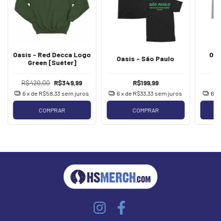
Oasis - Red Decca Logo
Oas
Oasis - São Paulo
Green [Suéter]
S
R$420,00
R$349,99
R$199,99
6
x de
R$58,33
sem juros
6
x de
R$33,33
sem juros
6
x
COMPRAR
COMPRAR