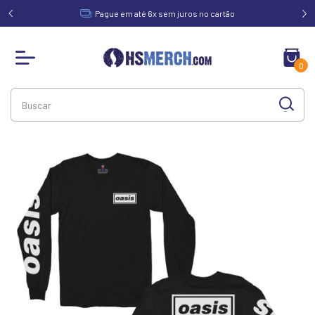
acima de
Pague em até 6x sem juros no cartão
0