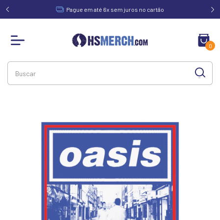
acima de
Pague em até 6x sem juros no cartão
0