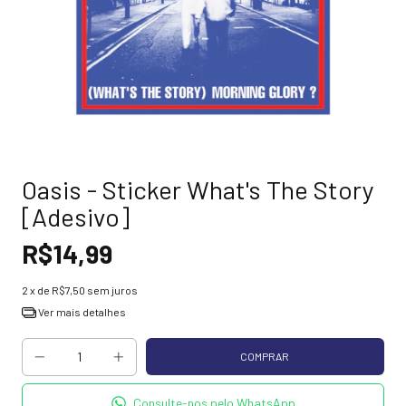
Oasis - Sticker What's The Story
[Adesivo]
R$14,99
2
x de
R$7,50
sem juros
Ver mais detalhes
Consulte-nos pelo WhatsApp