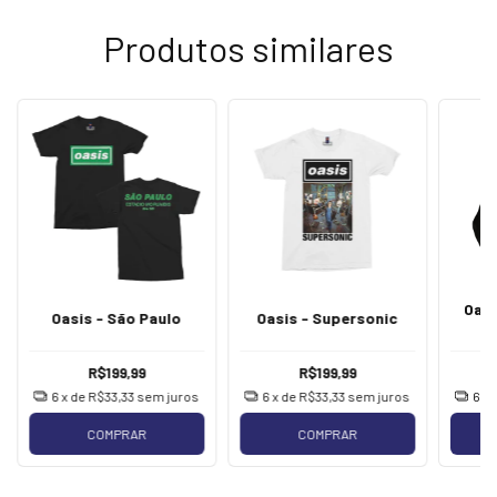
Produtos similares
Oasi
Oasis - São Paulo
Oasis - Supersonic
R$199,99
R$199,99
6
x de
R$33,33
sem juros
6
x de
R$33,33
sem juros
6
x 
COMPRAR
COMPRAR