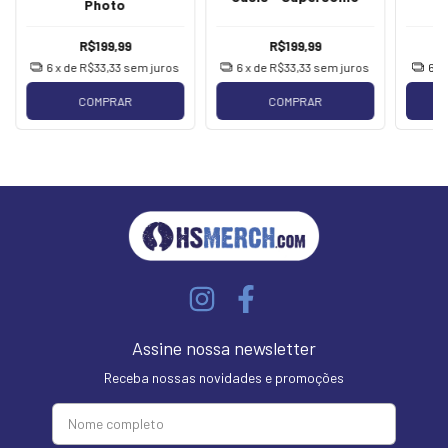
Photo
R$199,99
R$199,99
6
x de
R$33,33
sem juros
6
x de
R$33,33
sem juros
6
x
COMPRAR
COMPRAR
Assine nossa newsletter
Receba nossas novidades e promoções