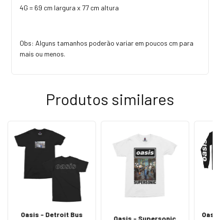
4G = 69 cm largura x 77 cm altura
Obs: Alguns tamanhos poderão variar em poucos cm para
mais ou menos.
Produtos similares
Oasis - Detroit Bus
Oasis
Oasis - Supersonic