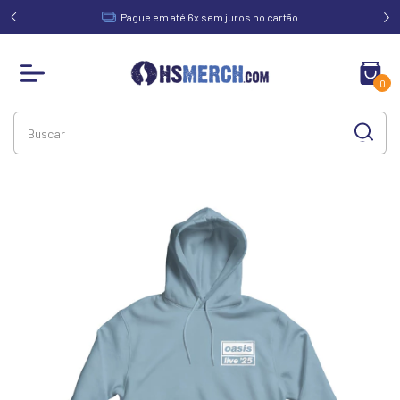
acima de
Pague em até 6x sem juros no cartão
0