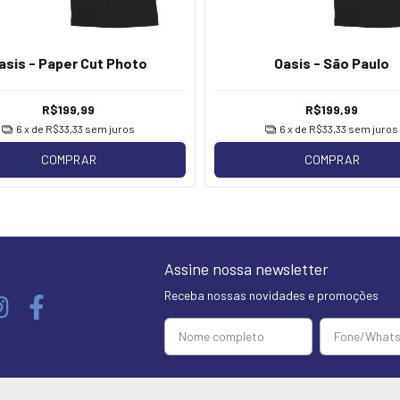
asis - Paper Cut Photo
Oasis - São Paulo
R$199,99
R$199,99
6
x de
R$33,33
sem juros
6
x de
R$33,33
sem juros
COMPRAR
COMPRAR
Assine nossa newsletter
Receba nossas novidades e promoções