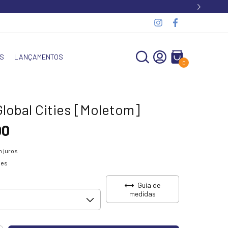
S
LANÇAMENTOS
0
Global Cities [Moletom]
00
 juros
hes
Guia de
medidas