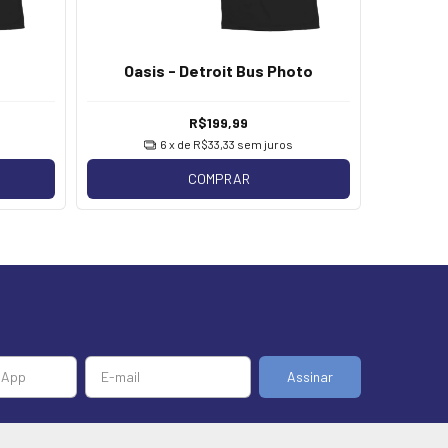
Oasis
Oasis - Detroit Bus Photo
R$199,99
6
x de
R$33,33
sem juros
COMPRAR