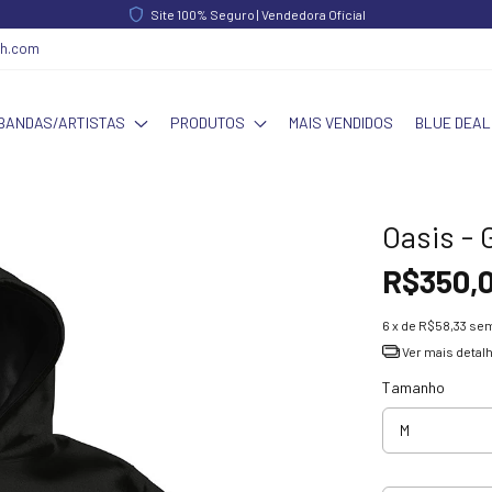
Site 100% Seguro | Vendedora Oficial
ch.com
BANDAS/ARTISTAS
PRODUTOS
MAIS VENDIDOS
BLUE DEAL
Oasis - 
R$350,
6
x de
R$58,33
sem
Ver mais detal
Tamanho