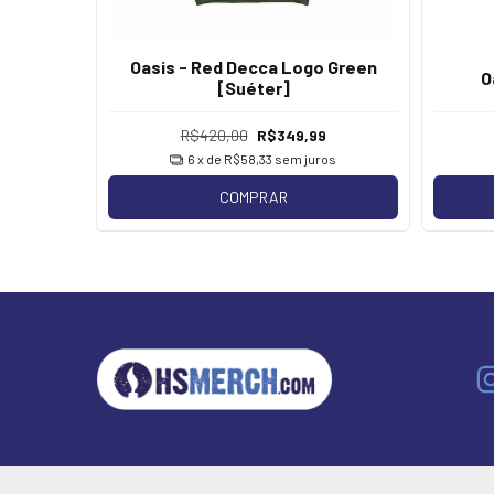
Oasis - Red Decca Logo Green
Tracklist
O
[Suéter]
R$420,00
R$349,99
os
6
x de
R$58,33
sem juros
COMPRAR