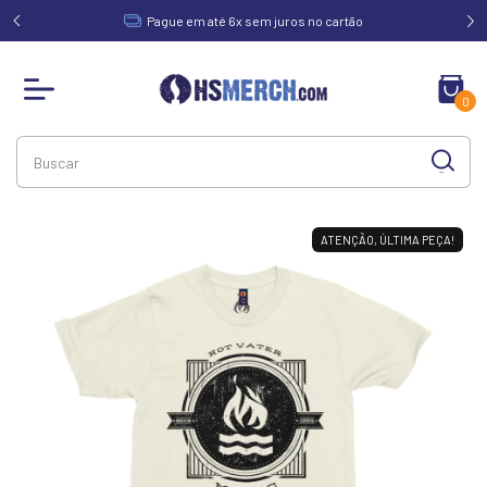
acima de
Pague em até 6x sem juros no cartão
0
ATENÇÃO, ÚLTIMA PEÇA!