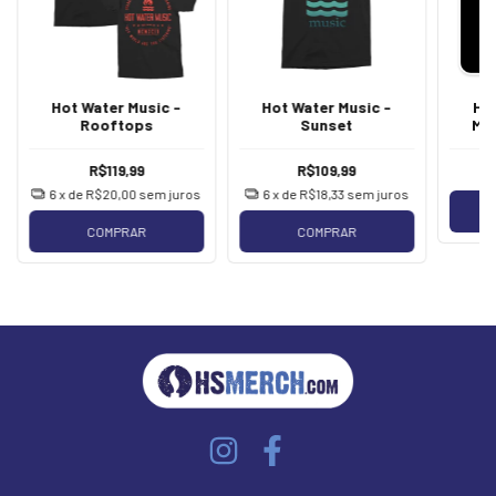
Hot Water Music -
Hot Water Music -
Hot
Rooftops
Sunset
Me
R$119,99
R$109,99
6
x de
R$20,00
sem juros
6
x de
R$18,33
sem juros
COMPRAR
COMPRAR