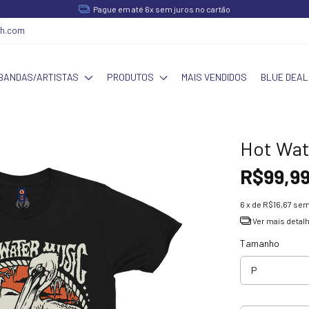
Pague em até 6x sem juros no cartão
ch.com
BANDAS/ARTISTAS
PRODUTOS
MAIS VENDIDOS
BLUE DEAL
Hot Wat
R$99,9
6
x de
R$16,67
sem
Ver mais detal
Tamanho