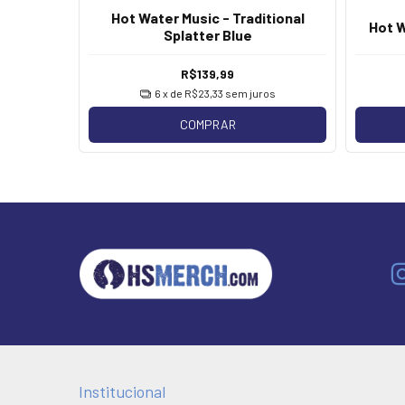
Hot Water Music - Traditional
nset
Hot W
Splatter Blue
R$139,99
os
6
x de
R$23,33
sem juros
COMPRAR
Institucional