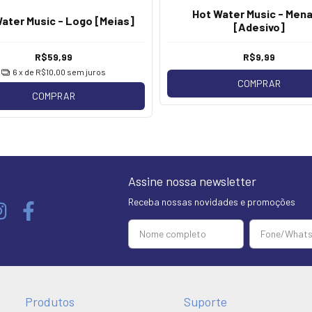
Hot Water Music - Men
ater Music - Logo [Meias]
[Adesivo]
R$59,99
R$9,99
6
x de
R$10,00
sem juros
COMPRAR
COMPRAR
Assine nossa newsletter
Receba nossas novidades e promoções
Produtos
Suporte