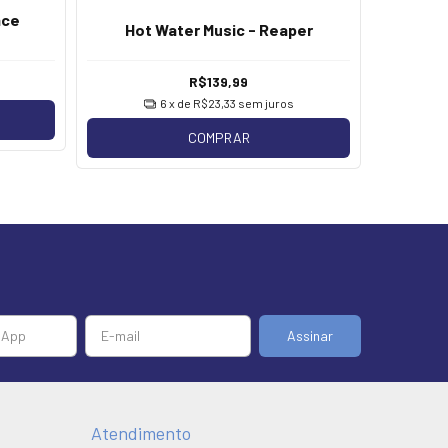
ace
Hot Wat
Hot Water Music - Reaper
R$139,99
6
x de
R$23,33
sem juros
COMPRAR
Atendimento