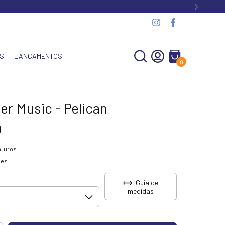
S
LANÇAMENTOS
0
er Music - Pelican
9
 juros
hes
Guia de
medidas