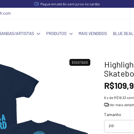
Pague em até 6x sem juros no cartão
ch.com
BANDAS/ARTISTAS
PRODUTOS
MAIS VENDIDOS
BLUE DEAL
Highlig
ESGOTADO
Skatebo
R$109,9
6
x de
R$18,33
sem
Ver mais detal
Tamanho