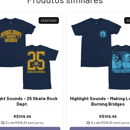
ESGOTADO
E
ght Sounds - 25 Skate Rock
Highlight Sounds - Making 
Dept.
Burning Bridges
R$109,99
R$109,99
6
x de
R$18,33
sem juros
6
x de
R$18,33
sem juros