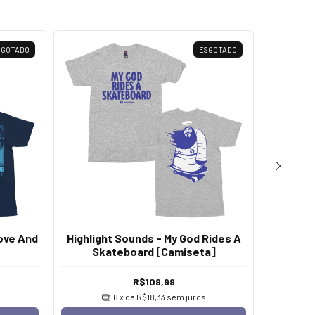
SGOTADO
ESGOTADO
Love And
Highlight Sounds - My God Rides A
Highli
Skateboard [Camiseta]
R$109,99
6
x de
R$18,33
sem juros