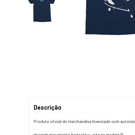
Descrição
Produto oficial do merchandise licenciado com autoriz
Imagem meramente ilustrativa, arte no modelo P.