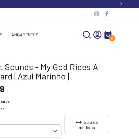
S
LANÇAMENTOS
0
ht Sounds - My God Rides A
ard [Azul Marinho]
9
 juros
hes
Guia de
medidas