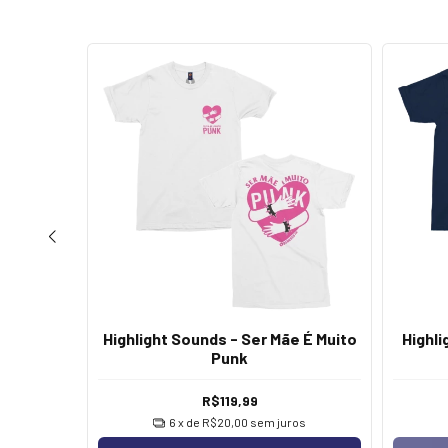
ESGOTADO
 Rides A
Highlight Sounds - Ser Mãe É Muito
Highli
scla]
Punk
R$119,99
os
6
x de
R$20,00
sem juros