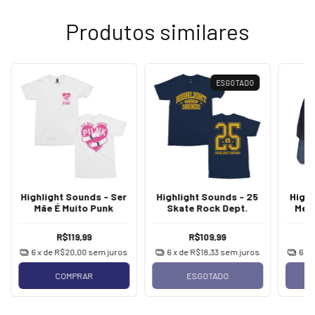
Produtos similares
ESGOTADO
Highlight Sounds - Ser
Highlight Sounds - 25
Highl
Mãe É Muito Punk
Skate Rock Dept.
Merc
R$119,99
R$109,99
6
x de
R$20,00
sem juros
6
x de
R$18,33
sem juros
6
x 
COMPRAR
ESGOTADO