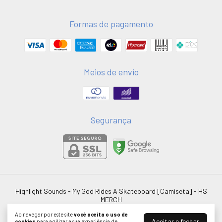
Formas de pagamento
Meios de envio
Segurança
Highlight Sounds - My God Rides A Skateboard [Camiseta]
- HS
MERCH
©2026. HSMERCH LTDA - 58051075000181. Todos os direitos reservados.
Ao navegar por este site
você aceita o uso de
Aceitar e fechar
cookies
para agilizar a sua experiência de