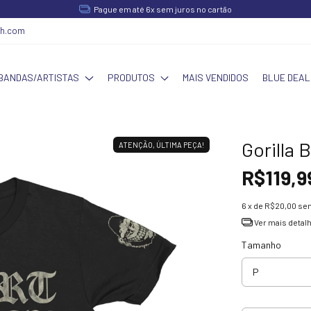
Pague em até 6x sem juros no cartão
ch.com
BANDAS/ARTISTAS
PRODUTOS
MAIS VENDIDOS
BLUE DEAL
Gorilla 
ATENÇÃO, ÚLTIMA PEÇA!
R$119,9
6
x de
R$20,00
sem
Ver mais detal
Tamanho