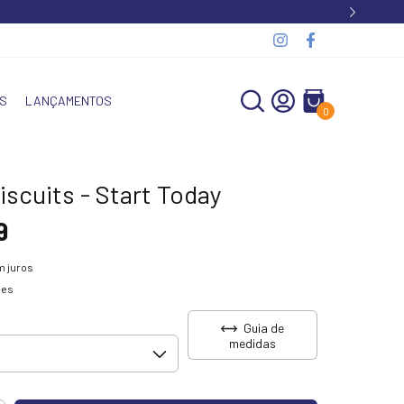
S
LANÇAMENTOS
0
Biscuits - Start Today
9
 juros
hes
Guia de
medidas