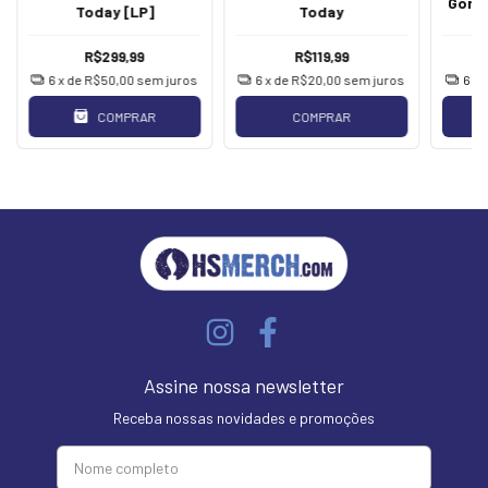
Goril
Today [LP]
Today
R$299,99
R$119,99
6
x de
R$50,00
sem juros
6
x de
R$20,00
sem juros
6
x 
COMPRAR
COMPRAR
Assine nossa newsletter
Receba nossas novidades e promoções