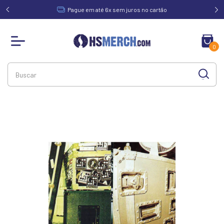
acima de
Pague em até 6x sem juros no cartão
0