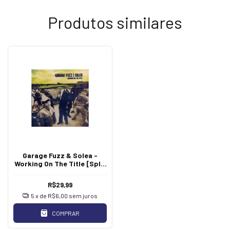
Produtos similares
Garage Fuzz & Solea -
Working On The Title [Split
MCD]
R$29,99
5
x de
R$6,00
sem juros
COMPRAR