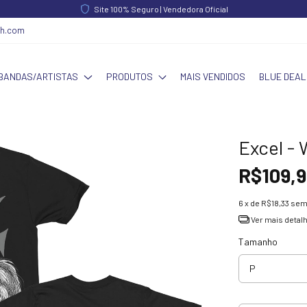
Site 100% Seguro | Vendedora Oficial
ch.com
BANDAS/ARTISTAS
PRODUTOS
MAIS VENDIDOS
BLUE DEAL
Excel - 
R$109,9
6
x de
R$18,33
sem
Ver mais detal
Tamanho