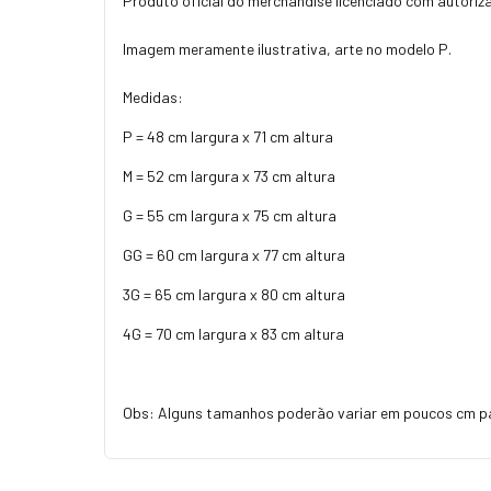
Produto oficial do merchandise licenciado com autoriz
Imagem meramente ilustrativa, arte no modelo P.
Medidas:
P = 48 cm largura x 71 cm altura
M = 52 cm largura x 73 cm altura
G = 55 cm largura x 75 cm altura
GG = 60 cm largura x 77 cm altura
3G = 65 cm largura x 80 cm altura
4G = 70 cm largura x 83 cm altura
Obs: Alguns tamanhos poderão variar em poucos cm p