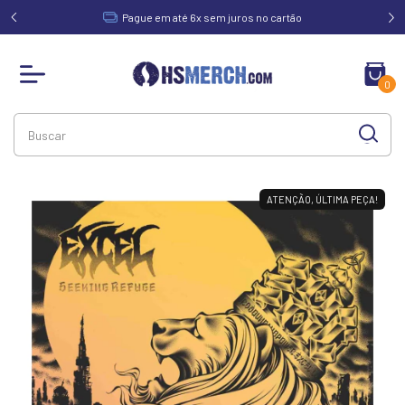
acima de
Pague em até 6x sem juros no cartão
0
ATENÇÃO, ÚLTIMA PEÇA!