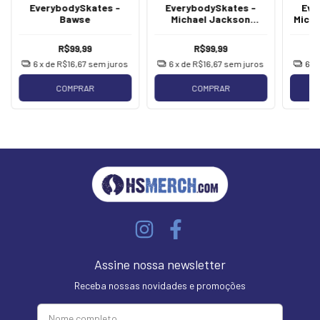
EverybodySkates -
EverybodySkates -
Eve
Bawse
Michael Jackson
Mich
Method
R$99,99
R$99,99
6
x de
R$16,67
sem juros
6
x de
R$16,67
sem juros
6
x
COMPRAR
COMPRAR
Assine nossa newsletter
Receba nossas novidades e promoções