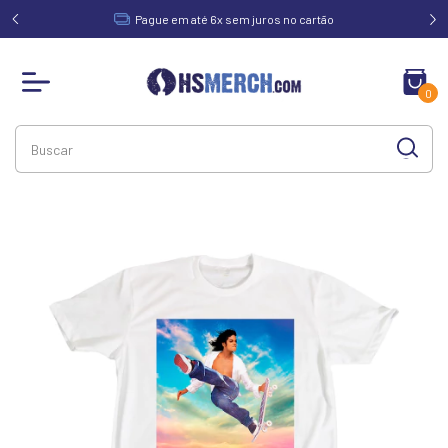
acima de
Pague em até 6x sem juros no cartão
0