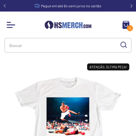
acima de
Pague em até 6x sem juros no cartão
0
ATENÇÃO, ÚLTIMA PEÇA!