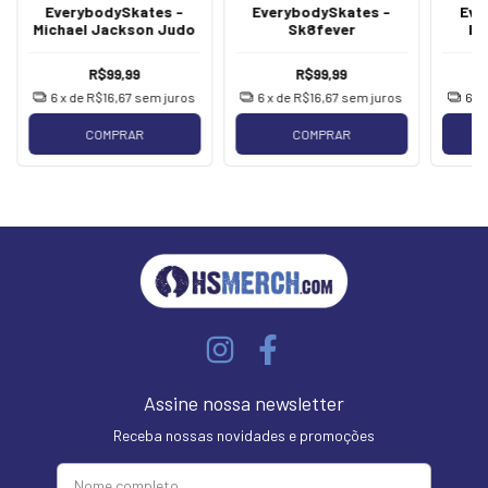
EverybodySkates -
EverybodySkates -
Eve
Michael Jackson Judo
Sk8fever
Mi
Me
R$99,99
R$99,99
6
x de
R$16,67
sem juros
6
x de
R$16,67
sem juros
6
x
COMPRAR
COMPRAR
Assine nossa newsletter
Receba nossas novidades e promoções