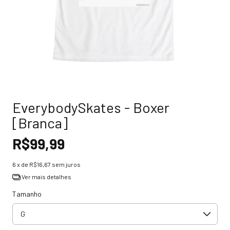
EverybodySkates - Boxer
[Branca]
R$99,99
6
x de
R$16,67
sem juros
Ver mais detalhes
Tamanho