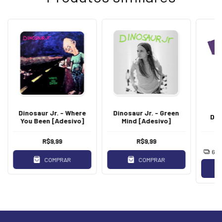
Dinosaur Jr. - Where
Dinosaur Jr. - Green
Din
You Been [Adesivo]
Mind [Adesivo]
R$9,99
R$9,99
6
x
COMPRAR
COMPRAR