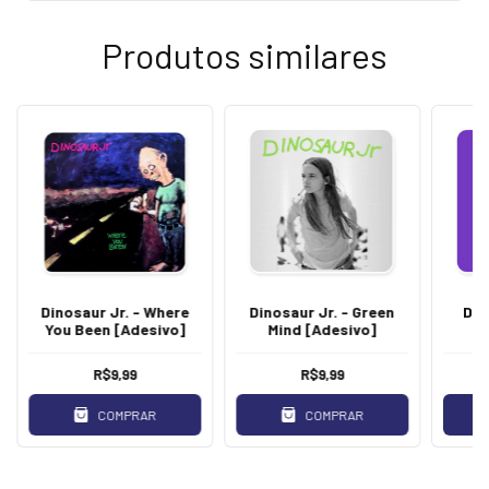
Produtos similares
Dinosaur Jr. - Where
Dinosaur Jr. - Green
Din
You Been [Adesivo]
Mind [Adesivo]
R$9,99
R$9,99
COMPRAR
COMPRAR