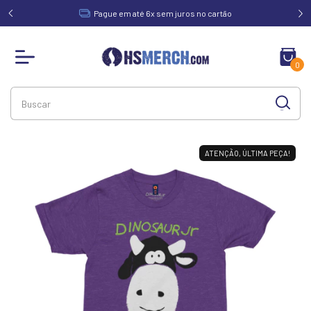
acima de
Pague em até 6x sem juros no cartão
0
ATENÇÃO, ÚLTIMA PEÇA!